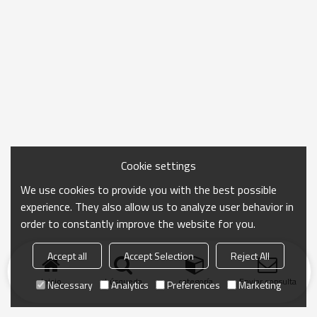
Cookie settings
We use cookies to provide you with the best possible
experience. They also allow us to analyze user behavior in
order to constantly improve the website for you.
Accept all
Accept Selection
Reject All
Inicio
búsqueda
categoría
Enviar consulta
Necessary
Analytics
Preferences
Marketing