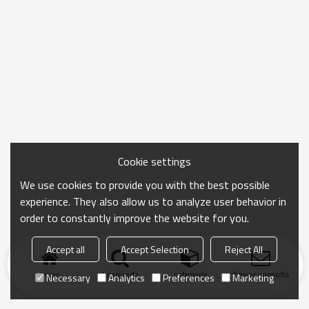
Cookie settings
We use cookies to provide you with the best possible
experience. They also allow us to analyze user behavior in
order to constantly improve the website for you.
Accept all
Accept Selection
Reject All
Inicio
búsqueda
categoría
Enviar consulta
Necessary
Analytics
Preferences
Marketing